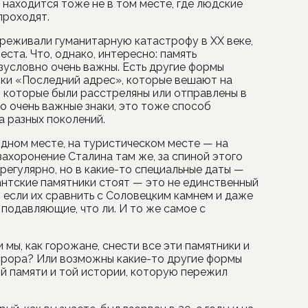
 находится тоже не в том месте, где людские
проходят.
ереживали гуманитарную катастрофу в XX веке,
еста. Что, однако, интересно: память
зусловно очень важны. Есть другие формы
ички «Последний адрес», которые вешают на
, которые были расстреляны или отправлены в
но очень важные знаки, это тоже способ
а разных поколений.
одном месте, на туристическом месте — на
ахоронение Сталина там же, за спиной этого
 регулярно, но в какие-то специальные даты —
антские памятники стоят — это не единственный
и если их сравнить с Соловецким камнем и даже
 подавляющие, что ли. И то же самое с
 мы, как горожане, снести все эти памятники и
еррора? Или возможны какие-то другие формы
ой памяти и той истории, которую пережил