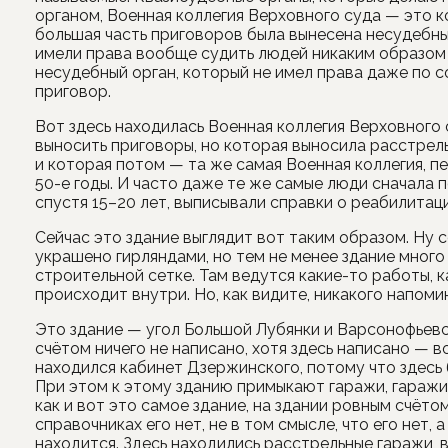
органом, Военная коллегия Верховного суда — это к
большая часть приговоров была вынесена несудебным
имели права вообще судить людей никаким образом
несудебный орган, который не имел права даже по 
приговор.
Вот здесь находилась Военная коллегия Верховного
выносить приговоры, но которая выносила расстре
и которая потом — та же самая Военная коллегия, п
50-е годы. И часто даже те же самые люди сначала 
спустя 15–20 лет, выписывали справки о реабилитаци
Сейчас это здание выглядит вот таким образом. Ну с
украшено гирляндами, но тем не менее здание много 
строительной сетке. Там ведутся какие-то работы, ка
происходит внутри. Но, как видите, никакого напомин
Это здание — угол Большой Лубянки и Варсонофьевс
счётом ничего не написано, хотя здесь написано — в
находился кабинет Дзержинского, потому что здесь 
При этом к этому зданию примыкают гаражи, гаражи
как и вот это самое здание, на здании ровным счёто
справочниках его нет, не в том смысле, что его нет,
находится. Здесь находились расстрельные гаражи, 