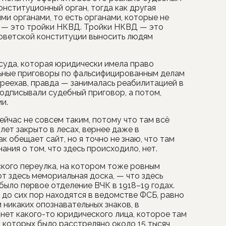
онституционный орган, тогда как другая
и органами, то есть органами, которые не
 — это тройки НКВД. Тройки НКВД — это
советской конституции выносить людям
 суда, которая юридически имела право
льные приговоры по фальсифицированным делам
ереехав, правда — занималась реабилитацией в
подписывали судебный приговор, а потом,
и.
ейчас не совсем таким, потому что там всё
лет закрыто в лесах, вернее даже в
к обещает сайт, но я точно не знаю, что там
ания о том, что здесь происходило, нет.
кого переулка, на котором тоже ровным
от здесь мемориальная доска, — что здесь
было первое отделение ВЧК в 1918–19 годах.
 до сих пор находятся в ведомстве ФСБ, равно
м никаких опознавательных знаков, в
 а нет какого-то юридического лица, которое там
в которых было расстреляно около 15 тысяч