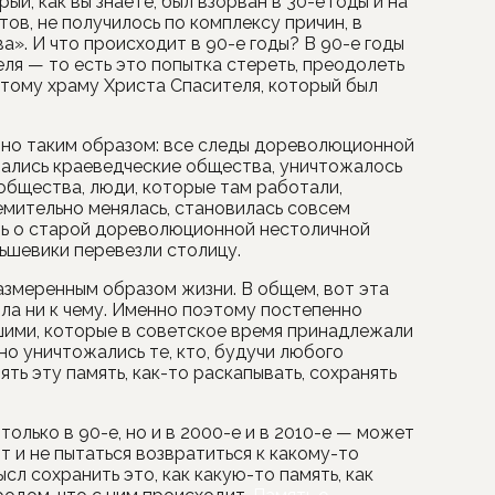
ый, как вы знаете, был взорван в 30-е годы и на
в, не получилось по комплексу причин, в
». И что происходит в 90-е годы? В 90-е годы
ля — то есть это попытка стереть, преодолеть
 к тому храму Христа Спасителя, который был
но таким образом: все следы дореволюционной
жались краеведческие общества, уничтожалось
бщества, люди, которые там работали,
емительно менялась, становилась совсем
ять о старой дореволюционной нестоличной
льшевики перевезли столицу.
азмеренным образом жизни. В общем, вот эта
ыла ни к чему. Именно поэтому постепенно
шими, которые в советское время принадлежали
но уничтожались те, кто, будучи любого
ть эту память, как-то раскапывать, сохранять
 только в 90-е, но и в 2000-е и в 2010-е — может
т и не пытаться возвратиться к какому-то
сл сохранить это, как какую-то память, как