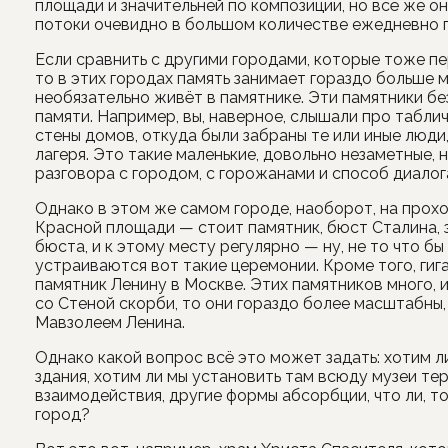
площади и значительней по композиции, но всё же он
потоки очевидно в большом количестве ежедневно 
Если сравнить с другими городами, которые тоже п
то в этих городах память занимает гораздо больше м
необязательно живёт в памятнике. Эти памятники бе
памяти. Например, вы, наверное, слышали про табл
стены домов, откуда были забраны те или иные люди
лагеря. Это такие маленькие, довольно незаметные, 
разговора с городом, с горожанами и способ диалог
Однако в этом же самом городе, наоборот, на прох
Красной площади — стоит памятник, бюст Сталина, з
бюста, и к этому месту регулярно — ну, не то что бы
устраиваются вот такие церемонии. Кроме того, гиг
памятник Ленину в Москве. Этих памятников много, 
со Стеной скорби, то они гораздо более масштабны,
Мавзолеем Ленина.
Однако какой вопрос всё это может задать: хотим ли
здания, хотим ли мы установить там всюду музеи т
взаимодействия, другие формы абсорбции, что ли, т
город?