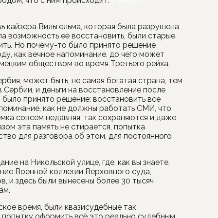
ородом, что с ним происходит.
Память о
ь кайзера Вильгельма, которая была разрушена
ла возможность её восстановить, были старые
ить. Но почему-то было принято решение
оду, как вечное напоминание, до чего может
мецким обществом во время Третьего рейха.
рбия, может быть, не самая богатая страна, тем
в Сербии, и деньги на восстановление после
 было принято решение: восстановить все
апоминание, как не должны работать СМИ, что
мка совсем недавняя, так сохраняются и даже
зом эта память не стирается, попытка
тво для разговора об этом, для постоянного
ние на Никольской улице, где, как вы знаете,
ние Военной коллегии Верховного суда,
в, и здесь были вынесены более 30 тысяч
ам.
ское время, были квазисудебные так
 попытку оформить всё это реально судебным