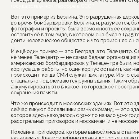
повод для диалога, разговора о том, что бывает с г
государственном терроре в СССР
Вот это пример из Берлина. Это разрушенная церков
во время бомбардировки Берлина, и, разумеется, бы
фотографии и проекты, была возможность её сохран
оставить её в том виде, в котором она была в 1945 г
дойти человеческое общество и что произошло с не
И ещё один пример — это Белград, это Телецентр. Се
не менее Телецентр — не самая бедная организация 
американских бомбардировок у Телецентра были, но
корпуса для работы, но один корпус оставить как н
происходит, когда СМИ служат диктатуре. И это съё
специально подклеиваются руины здания. Таким обра
аккумулировать это в какое-то городское пространс
сохранения памяти.
Что же происходит в московских зданиях. Вот это зда
сейчас ликуют болельщики разных команд, — это зда
которое здесь находилось с 30-х по начало 50-х годо
расстрельных приговоров и москвичам, и не москвич
Половина приговоров, которые выносились в сталин
называемые. Квазисудебные органы, которые делают