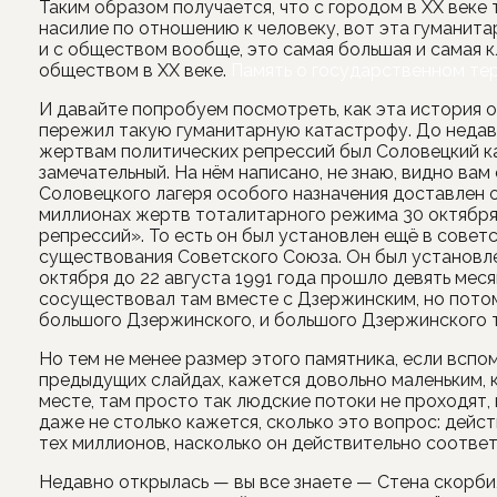
Таким образом получается, что с городом в XX веке 
насилие по отношению к человеку, вот эта гуманита
и с обществом вообще, это самая большая и самая к
обществом в XX веке.
Память о государственном те
И давайте попробуем посмотреть, как эта история 
пережил такую гуманитарную катастрофу. До недав
жертвам политических репрессий был Соловецкий ка
замечательный. На нём написано, не знаю, видно вам
Соловецкого лагеря особого назначения доставлен 
миллионах жертв тоталитарного режима 30 октября 
репрессий». То есть он был установлен ещё в советс
существования Советского Союза. Он был установле
октября до 22 августа 1991 года прошло девять меся
сосуществовал там вместе с Дзержинским, но пото
большого Дзержинского, и большого Дзержинского т
Но тем не менее размер этого памятника, если вспо
предыдущих слайдах, кажется довольно маленьким, 
месте, там просто так людские потоки не проходят,
даже не столько кажется, сколько это вопрос: дейс
тех миллионов, насколько он действительно соотве
Недавно открылась — вы все знаете — Стена скорби,