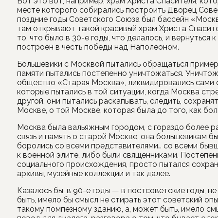
Вот это вот, например, храм Христа Спасителя, котор
месте которого собирались построить Дворец Совето
поздние годы Советского Союза был бассейн «Москва
там открывают такой красивый храм Христа Спасите
то, что было в 30-е годы, что делалось, и вернуться
построен в честь победы над Наполеоном.
Большевики с Москвой пытались обращаться пример
памяти пытались постепенно уничтожаться. Уничто
общество «Старая Москва», ликвидировались сами о
которые пытались в той ситуации, когда Москва стр
другой, они пытались раскапывать, следить, сохран
Москве, о той Москве, которая была до того, как бо
Москва была вальяжным городом, с гораздо более р
связь и память о старой Москве, она большевикам б
боролись со всеми представителями… со всеми быв
к военной элите, либо были священниками. Постепен
социального происхождения, просто пытался сохраня
архивы, музейные коллекции и так далее.
Казалось бы, в 90-е годы — в постсоветские годы, не
быть, имело бы смысл не стирать этот советский опы
такому помпезному зданию, а, может быть, имело смы