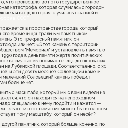
то, что произошло, вот это государственное
рная катастрофа, которая случилась с городом
лючевая вещь, которая случилась с нацией и
рроре в СССР
отражается в пространстве города, который
него времени центральным памятником
мень. Это прекрасный памятник, он
 отсюда или нет: «Этот камень с территории
обществом "Мемориал" и установлен в память о
1990 года в день памяти жертв политических
кое время, как вы понимаете, ещё до окончания
н на Лубянской площади. Соответственно, с 30
цев, и эти девять месяцев Соловецкий камень
м маленький Соловецкий камень победил
ам больше нет.
мнить о масштабе, который мы с вами видели на
кажется, что он находится на непроходном
 надо специально к нему подойти и кажется —
твительно ли этот памятник может быть голосом
тствует тому масштабу, который он несёт?
 другой памятник, который больше, конечно, по