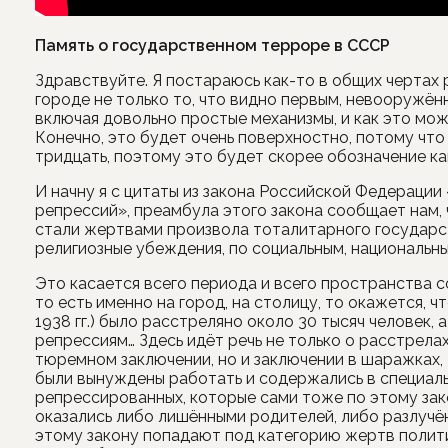
Память о государственном терроре в СССР
Здравствуйте. Я постараюсь как-то в общих чертах р
городе не только то, что видно первым, невооружённ
включая довольно простые механизмы, и как это можн
Конечно, это будет очень поверхностно, потому что
тридцать, поэтому это будет скорее обозначение ка
И начну я с цитаты из закона Российской Федераци
репрессий», преамбула этого закона сообщает нам,
стали жертвами произвола тоталитарного государст
религиозные убеждения, по социальным, национальны
Это касается всего периода и всего пространства с
то есть именно на город, на столицу, то окажется, ч
1938 гг.) было расстреляно около 30 тысяч человек, 
репрессиям… Здесь идёт речь не только о расстрелах,
тюремном заключении, но и заключении в шаражках, 
были вынуждены работать и содержались в специальн
репрессированных, которые сами тоже по этому за
оказались либо лишёнными родителей, либо разлучё
этому закону попадают под категорию жертв полити