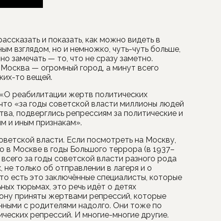
ассказать и показать, как можно видеть в
ым взглядом, но и немножко, чуть-чуть больше,
о замечать — то, что не сразу заметно.
 Москва — огромный город, а минут всего
ких-то вещей.
и «О реабилитации жертв политических
 что «за годы советской власти миллионы людей
ва, подверглись репрессиям за политические и
м и иным признакам».
оветской власти. Если посмотреть на Москву,
то в Москве в годы Большого террора (в 1937–
а всего за годы советской власти разного рода
 не только об отправлении в лагеря и о
то есть это заключённые специалисты, которые
ых тюрьмах, это речь идёт о детях
кону приняты жертвами репрессий, которые
нными с родителями надолго. Они тоже по
ческих репрессий. И многие-многие другие.