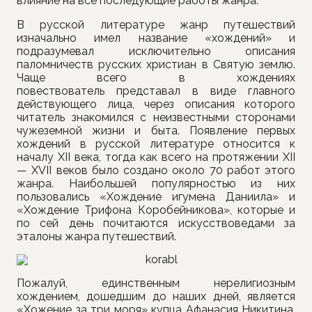
влияние на все последующие работы жанра.
В русской литературе жанр путешествий
изначально имел название «хождений» и
подразумевал исключительно описания
паломничеств русских христиан в Святую землю.
Чаще всего в хождениях
повествователь представал в виде главного
действующего лица, через описания которого
читатель знакомился с неизвестными сторонами
чужеземной жизни и быта. Появление первых
хождений в русской литературе относится к
началу XII века, тогда как всего на протяжении XII
— XVII веков было создано около 70 работ этого
жанра. Наибольшей популярностью из них
пользовались «Хождение игумена Даниила» и
«Хождение Трифона Коробейникова», которые и
по сей день почитаются искусствоведами за
эталоны жанра путешествий.
Пожалуй, единственным нерелигиозным
хождением, дошедшим до наших дней, является
«Хожение за три моря» купца Афанасия Никитина,