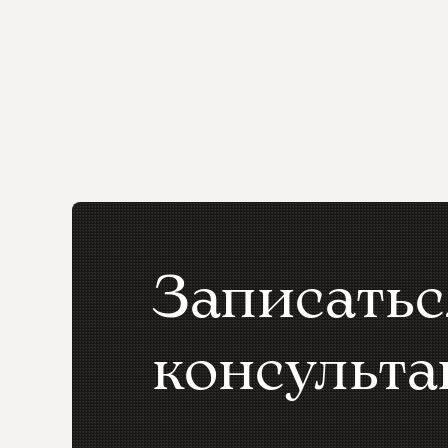
Записатьс
консульт