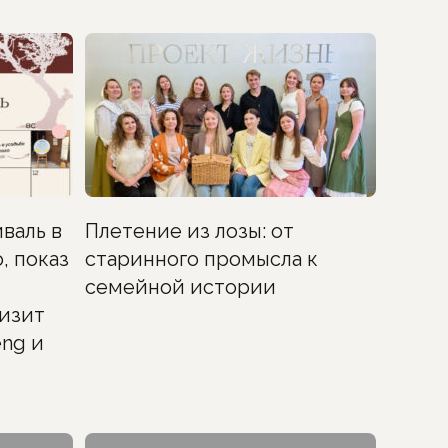
валь в
Плетение из лозы: от
, показ
старинного промысла к
семейной истории
изит
ng и