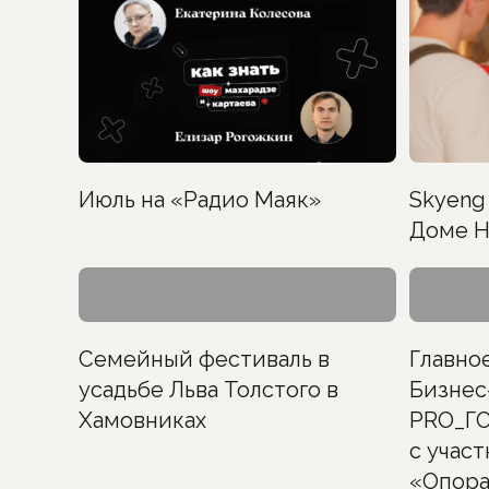
Июль на «Радио Маяк»
Skyeng 
Доме Н
Семейный фестиваль в
Главно
усадьбе Льва Толстого в
Бизнес
Хамовниках
PRO_ГО
с учас
«Опора