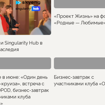
«Проект Жизнь» на ф
«Родные — Любимые
и Singularity Hub в
аследия
е в июне: «Один день
Бизнес-завтрак с
-круиза», встреча с
участниками клуба «
РОD, бизнес-завтрак
тниками клуба
»