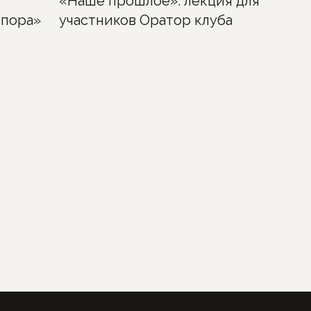
«Наше прошлое»: лекция для
Опора»
участников Оратор клуба