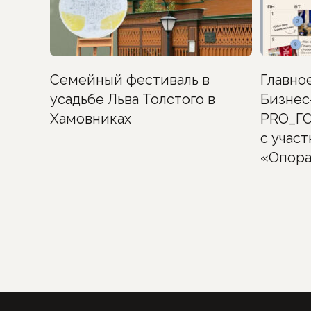
Семейный фестиваль в
Главно
усадьбе Льва Толстого в
Бизнес
Хамовниках
PRO_ГО
с учас
«Опора